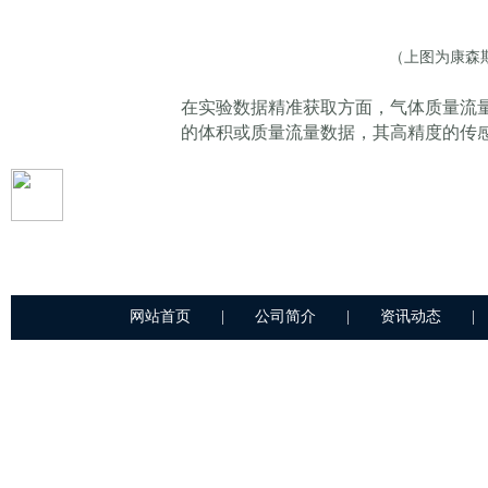
（上图为康森
在实验数据精准获取方面，气体质量流
的体积或质量流量数据，其高精度的传
优化等实验提供真实可靠的数据支撑，
无锡康森斯
克电子科技
有限公司
现象背后的科学规律。与此同时，它可
化学反应类气路实验中，无论是需要恒
WUXI CONSENSIC ELECTRONICS CO., LTD.
流量计都能精准把控反应气体的输入量
在实验装置调试与校准工作中，气体质
网站首页
|
公司简介
|
资讯动态
|
对各气路分支的流量分配情况进行全面
路径顺畅流动，及时发现并定位气路堵
COPYRIGHT © 2011-2023,WWW.CONSENSIC.COM,ALL RIGHTS RESERVED
验筹备成本。不仅如此，高精度的标准
版权所有 © 无锡康森斯克电子有限公司 未经许可 严禁复制
苏ICP备12013456-1号
校准，同时与压力传感器、流速计、温
仪器测量误差，确保
在实验安全监测与防护层面，气体质量