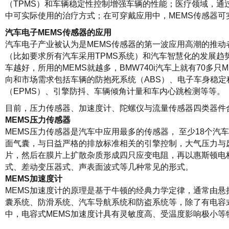
（TPMS）和车辆稳定性控制增强车辆的性能；医疗领域，通
中可实际使用的治疗方式；在可穿戴应用中，MEMS传感器可
汽车电子MEMS传感器的应用
汽车电子产业被认为是MEMS传感器的第一波应用高潮的推动
（比如要求所有汽车采用TPMS系统）和汽车智慧化的发展趋势
车越好，所用的MEMS就越多，BMW740i汽车上就有70多
向和市场需求包括车辆的防抱死系统（ABS）、电子车身稳定程
（EPMS）、引擎防抖、车辆倾角计量和车内心跳检测等等。
目前，压力传感器、加速度计、陀螺仪与流量传感器四类器件合
MEMS压力传感器
MEMS压力传感器是汽车中应用最多的传感器， 至少18个
面气囊，与日益严格的排放标准相关的引擎控制，大气压力与
片，然后在膜片上扩散杂质形成四只应变电阻，再以惠斯顿电
式、差动变压器式、声表面波式等几种常见的形式。
MEMS加速度计
MEMS加速度计的原理是基于牛顿的经典力学定律，通常由
囊系统、防滑系统、汽车导航系统和防盗系统等，除了有电容
中，电容式MEMS加速度计具有灵敏度高、受温度影响极小等